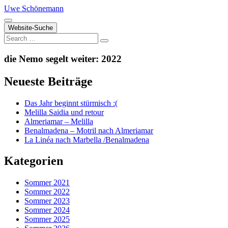
Zum
Uwe Schönemann
Inhalt
springen
Website-Suche
Search
die Nemo segelt weiter: 2022
Neueste Beiträge
Das Jahr beginnt stürmisch :(
Melilla Saidia und retour
Almeriamar – Melilla
Benalmadena – Motril nach Almeriamar
La Linéa nach Marbella /Benalmadena
Kategorien
Sommer 2021
Sommer 2022
Sommer 2023
Sommer 2024
Sommer 2025