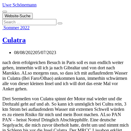
Zum
Uwe Schönemann
Inhalt
springen
Website-Suche
Search
Sommer 2022
Culatra
08/08/2022
05/07/2023
nach dem erfolgreichen Besuch in Paris soll es nun endlich weiter
gehen, immerhin will ich ja nach Gibraltar und von dort nach
Marokko. ALso morgens raus, so dass ich mit auflaufendem Wasser
in Culatra (Bei Faro/Olhao) ankommen kann, immerhin schwärmen
alle von dieser kleinen Insel und ich will dort das erste Mal vor
Anker gehen.
Drei Seemeilen von Culatra spinnt der Motor mal wieder und die
Drehzahl geht auf und ab. So kann ich unmöglich bei Cultra rein, 3
ktn Strom bei auflaufendem Wasser mit extremen Schwell würden
es zu einem Risiko für mich und mein Boot machen. ALso PAN
PAN – heisst Notruf Dringlich Abschlepphilfe. Eine deutsche
Segelyacht, die mich zuvor überholt hatte, dreht um und nimmt mich
in Schlepp bis vor die Insel Culatra. Der MRCC Lissabon erklärt