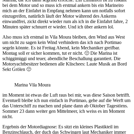
bei dem Motor und so muss ich erstmal ankern bis ein Marineiro
mich an der Einfahrt in Empfang nehmen kann um notfalls sofort
einzugreifen, natürlich läuft der Motor während des Ankerns
einwandfrei, zickt direkt wieder rum als ich in die Einfahrt fahre, 2
Minuten später schnurrt er wieder. Und ich über ankern lol.
Also muss ich erstmal in Vila Moura bleiben, den Wind aus West
um nicht zu sagen kein Wind verhindern das ich nach Portimao
segeln könnte. Es ist Freitag Abend, kein Mechaniker greifbar.
Montag soll er sicher kommen, tut er nicht. 🙁 Die Marina ist
schiggimiggi und teuer, abendliche Beschallung garantiert. Die
Motoryachtbesitzer bedienen alle Klischees: Laute Musik an Bord
Sekt Grölen 🙁
Marina Vila Moura
im Moment ist etwas die Luft raus bei mir, was diese Saison betrifft.
Eventuell bleibe ich nun einfach in Portimao, gehe auf die Werft um
das Unterschiff zu machen und plane dann ab Oktober Tagestörns.
Sommer 23 dann weiter gen Mittelmeer, ich weiss es im Moment
nicht.
Ergebnis der Motordiagnose: Es sitzt ein kleines Plastikteil im
Benzinschlauch, der duch das Schwingen laut Mechaniker immer