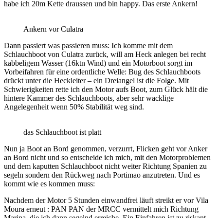
habe ich 20m Kette draussen und bin happy. Das erste Ankern!
Ankern vor Culatra
Dann passiert was passieren muss: Ich komme mit dem
Schlauchboot von Culatra zurück, will am Heck anlegen bei recht
kabbeligem Wasser (16ktn Wind) und ein Motorboot sorgt im
Vorbeifahren für eine ordentliche Welle: Bug des Schlauchboots
drückt unter die Heckleiter – ein Dreiangel ist die Folge. Mit
Schwierigkeiten rette ich den Motor aufs Boot, zum Glück hält die
hintere Kammer des Schlauchboots, aber sehr wacklige
Angelegenheit wenn 50% Stabilität weg sind.
das Schlauchboot ist platt
Nun ja Boot an Bord genommen, verzurrt, Flicken geht vor Anker
an Bord nicht und so entscheide ich mich, mit den Motorproblemen
und dem kaputten Schlauchboot nicht weiter Richtung Spanien zu
segeln sondern den Rückweg nach Portimao anzutreten. Und es
kommt wie es kommen muss:
Nachdem der Motor 5 Stunden einwandfrei läuft streikt er vor Vila
Moura erneut : PAN PAN der MRCC vermittelt mich Richtung
Marina, die ich dann segelnd erreiche. Ein Einfahren ist zu riskant