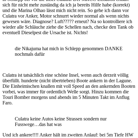
sich für nicht mehr zuständig da ich ja bereits Hilfe habe (korrekt)
und die Marina Olhao lässt mich nicht rein. So gehe ich dann vor
Culatra vor Anker, Motor schnurrt wieder normal als wenn nichts
gewesen wäre. Diagnose? Luft????? erneut? Na so kontrolliere ich
wieder alle Schläuche ziehe die Schellen nach, checke den Tank ob
eventuell Dieselpest die Ursache ist. Nichts!
die Nikajuma hat mich in Schlepp genommen DANKE
nochmals dafür
Culatra ist tatsächlich eine schöne Insel, wenn auch derzeit völlig
überfüllt. hunderte (nicht übertrieben) Boote ankern in der Lagune.
Die Einheimischen knallen mit voll Speed an den ankernden Booten
vorbei, was immer für ordentlich Welle sorgt. Hinzu kommen die
Touri Bomber morgens und abends im 5 Minuten Takt im Anflug
Faro.
Culatra keine Autos keine Strassen sondern nur
Fusswege…das hat was
Und ich ankere!!!! Anker hält im zweiten Anlauf: bei 5m Tiefe HW